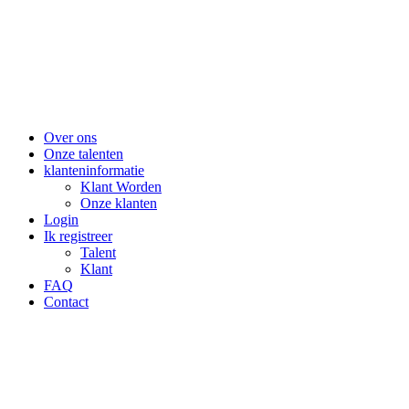
Over ons
Onze talenten
klanteninformatie
Klant Worden
Onze klanten
Login
Ik registreer
Talent
Klant
FAQ
Contact