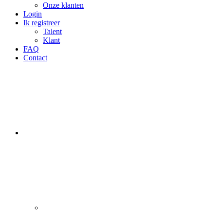
Onze klanten
Login
Ik registreer
Talent
Klant
FAQ
Contact