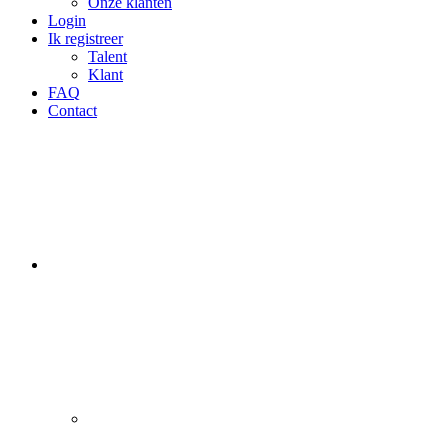
Onze klanten
Login
Ik registreer
Talent
Klant
FAQ
Contact